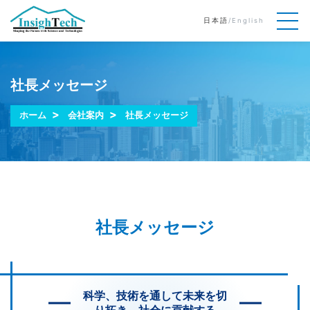
日本語
/
English
社長メッセージ
ホーム
会社案内
社長メッセージ
社長メッセージ
科学、技術を通して未来を切
り拓き、社会に貢献する