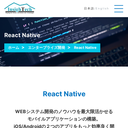
日本語
/
English
React Native
ホーム
エンタープライズ開発
React Native
React Native
WEBシステム開発のノウハウを最大限活かせる
モバイルアプリケーションの構築。
iOS/Androidの２つのアプリをもっと効率良く開