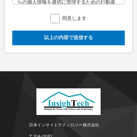
らの個人情報を適切に管理するための行動基
準として、個人情報保護の重要性と情報サー
ビス業としての社会的な責務を認識し、本個
同意します
人情報保護ポリシーを定めます。この指針に
基づいて個人情報を保護するために適切な個
人情報保護理念を確立し、保護方針に従い実
施・維持し、安全な管理に努めます。
2. 個人情報の取り扱いについて
（1）個人情報の取得・利用・提供と目的外利
用の禁止について
当社では、情報サービス業を営む活動目的
を遂行するために必要な範囲内で、個人情報
を取得・利用します。それぞれの業務実態に
応じた個人情報保護のための管理体制を確立
するとともに、個人情報の取得・利用及び提
日本インサイトテクノロジー株式会社
供においては、所定の規則に従い適切に取り
〒104-0061